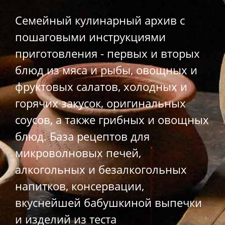
Семейный кулинарный архив с
пошаговыми инструкциями
приготовления - первых и вторых
блюд из мяса и рыбы, овощных и
фруктовых салатов, холодных и
горячих закусок, оригинальных
соусов, а также грибных и овощных
блюд. База рецептов для
микроволновых печей,
алкогольных и безалкогольных
напитков, консервации,
вкуснейшей бабушкиной выпечки
и изделий из теста