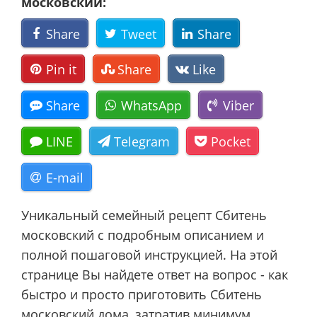
московский:
Share
Tweet
Share
Pin it
Share
Like
Share
WhatsApp
Viber
LINE
Telegram
Pocket
E-mail
Уникальный семейный рецепт Сбитень
московский с подробным описанием и
полной пошаговой инструкцией. На этой
странице Вы найдете ответ на вопрос - как
быстро и просто приготовить Сбитень
московский дома, затратив минимум