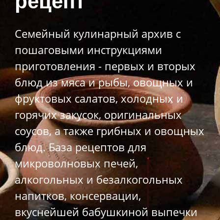
рецепт
Семейный кулинарный архив с
пошаговыми инструкциями
приготовления - первых и вторых
блюд из мяса и рыбы, овощных и
фруктовых салатов, холодных и
горячих закусок, оригинальных
соусов, а также грибных и овощных
блюд. База рецептов для
микроволновых печей,
алкогольных и безалкогольных
напитков, консервации,
вкуснейшей бабушкиной выпечки